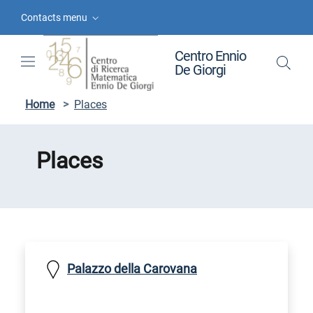
Skip to contents
Skip to main navigation
Skip to footer
Contacts menu
Centro Ennio
De Giorgi
Home
>
Places
Places
Palazzo della Carovana